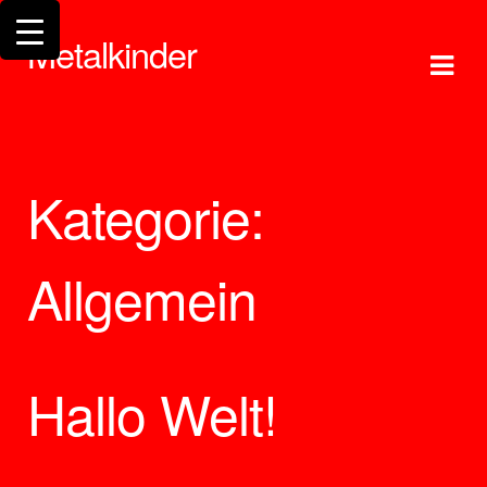
Skip
Skip
Metalkinder
to
to
navigation
content
Kategorie:
Allgemein
Hallo Welt!